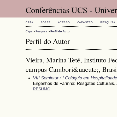
Conferências UCS - Univer
CAPA
SOBRE
ACESSO
CADASTRO
PESQUISA
Capa
>
Pesquisa
>
Perfil do Autor
Perfil do Autor
Vieira, Marina Teté, Instituto Fe
campus Cambori&uacute;, Brasi
VIII Semintur / I Colóquio em Hospitalidade
Engenhos de Farinha: Resgates Culturais, 
RESUMO