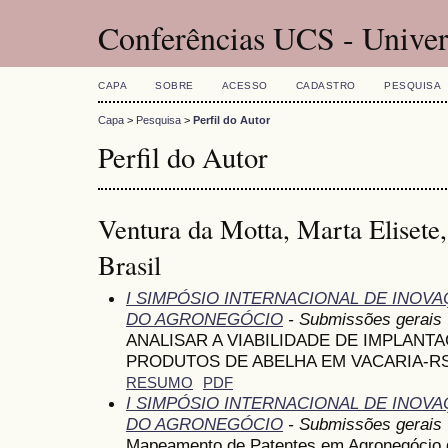
Conferências UCS - Univer
CAPA
SOBRE
ACESSO
CADASTRO
PESQUISA
Capa
>
Pesquisa
>
Perfil do Autor
Perfil do Autor
Ventura da Motta, Marta Elisete
Brasil
I SIMPÓSIO INTERNACIONAL DE INOV
DO AGRONEGÓCIO
- Submissões gerais
ANALISAR A VIABILIDADE DE IMPLAN
PRODUTOS DE ABELHA EM VACARIA-R
RESUMO
PDF
I SIMPÓSIO INTERNACIONAL DE INOV
DO AGRONEGÓCIO
- Submissões gerais
Mapeamento de Patentes em Agronegócio 