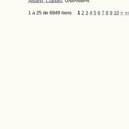
Albano, Cláudio
, UNIPAMPA
1 a 25 de 6949 itens
1
2
3
4
5
6
7
8
9
10
>
>