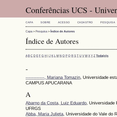
Conferências UCS - Univer
CAPA
SOBRE
ACESSO
CADASTRO
PESQUISA
Capa
>
Pesquisa
>
Índice de Autores
Índice de Autores
A
B
C
D
E
F
G
H
I
J
K
L
M
N
O
P
Q
R
S
T
U
V
W
X
Y
Z
Toda(o)s
-
------------, Mariana Tomazin
, Universidade es
CAMPUS APUCARANA
A
Abarno da Costa, Luiz Eduardo
, Universidade 
UFRGS
Abba, Maria Julieta
, Universidade do Vale do R