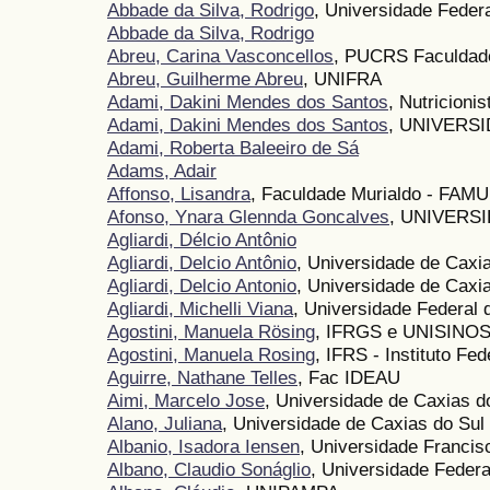
Abbade da Silva, Rodrigo
, Universidade Feder
Abbade da Silva, Rodrigo
Abreu, Carina Vasconcellos
, PUCRS Faculdade
Abreu, Guilherme Abreu
, UNIFRA
Adami, Dakini Mendes dos Santos
, Nutricioni
Adami, Dakini Mendes dos Santos
, UNIVERS
Adami, Roberta Baleeiro de Sá
Adams, Adair
Affonso, Lisandra
, Faculdade Murialdo - FAM
Afonso, Ynara Glennda Goncalves
, UNIVERS
Agliardi, Délcio Antônio
Agliardi, Delcio Antônio
, Universidade de Caxi
Agliardi, Delcio Antonio
, Universidade de Caxi
Agliardi, Michelli Viana
, Universidade Federal
Agostini, Manuela Rösing
, IFRGS e UNISINO
Agostini, Manuela Rosing
, IFRS - Instituto Fe
Aguirre, Nathane Telles
, Fac IDEAU
Aimi, Marcelo Jose
, Universidade de Caxias d
Alano, Juliana
, Universidade de Caxias do Sul
Albanio, Isadora Iensen
, Universidade Franci
Albano, Claudio Sonáglio
, Universidade Fede