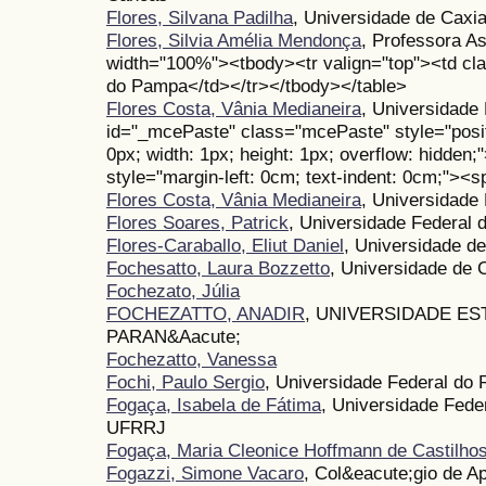
Flores, Silvana Padilha
, Universidade de Caxi
Flores, Silvia Amélia Mendonça
, Professora As
width="100%"><tbody><tr valign="top"><td cl
do Pampa</td></tr></tbody></table>
Flores Costa, Vânia Medianeira
, Universidade
id="_mcePaste" class="mcePaste" style="positio
0px; width: 1px; height: 1px; overflow: hidden
style="margin-left: 0cm; text-indent: 0cm;"><s
Flores Costa, Vânia Medianeira
, Universidade
Flores Soares, Patrick
, Universidade Federal 
Flores-Caraballo, Eliut Daniel
, Universidade d
Fochesatto, Laura Bozzetto
, Universidade de 
Fochezato, Júlia
FOCHEZATTO, ANADIR
, UNIVERSIDADE E
PARAN&Aacute;
Fochezatto, Vanessa
Fochi, Paulo Sergio
, Universidade Federal do
Fogaça, Isabela de Fátima
, Universidade Feder
UFRRJ
Fogaça, Maria Cleonice Hoffmann de Castilho
Fogazzi, Simone Vacaro
, Col&eacute;gio de Ap