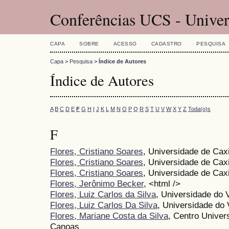
Conferências UCS - Univer
CAPA
SOBRE
ACESSO
CADASTRO
PESQUISA
Capa
>
Pesquisa
>
Índice de Autores
Índice de Autores
A
B
C
D
E
F
G
H
I
J
K
L
M
N
O
P
Q
R
S
T
U
V
W
X
Y
Z
Toda(o)s
F
Flores, Cristiano Soares
, Universidade de Cax
Flores, Cristiano Soares
, Universidade de Cax
Flores, Cristiano Soares
, Universidade de Cax
Flores, Jerônimo Becker
, <html />
Flores, Luiz Carlos da Silva
, Universidade do V
Flores, Luiz Carlos Da Silva
, Universidade do V
Flores, Mariane Costa da Silva
, Centro Univers
Canoas