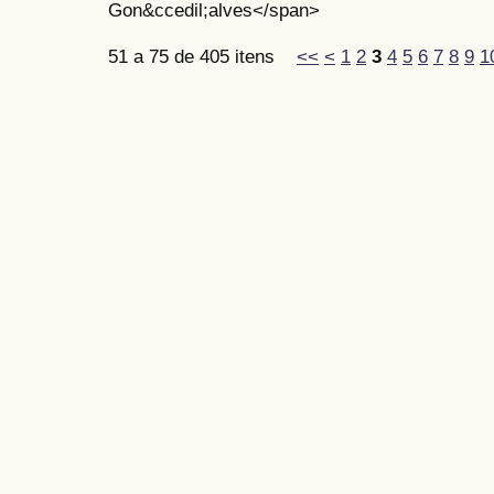
Gon&ccedil;alves</span>
51 a 75 de 405 itens
<<
<
1
2
3
4
5
6
7
8
9
1