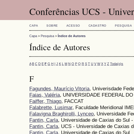
Conferências UCS - Univer
CAPA
SOBRE
ACESSO
CADASTRO
PESQUISA
Capa
>
Pesquisa
>
Índice de Autores
Índice de Autores
A
B
C
D
E
F
G
H
I
J
K
L
M
N
O
P
Q
R
S
T
U
V
W
X
Y
Z
Toda(o)s
F
Fagundes, Maurício Vitoria
, Univerisdade Fed
Faias, Valéria
, UNIVERSIDADE FEDERAL DO
Faiffer, Thiago
, FACCAT
Falabrette, Lusimar
, Faculdade Meridional IM
Falavigna Braghirolli, Lynceo
, Universidade F
Fantin, Carla
, Universidade de Caxias do Sul 
Fantin, Carla
, UCS - Universidade de Caxias d
Fantin, Carla
, Universidade de Caxias do Sul