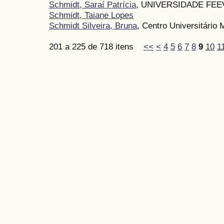
Schmidt, Saraí Patrícia
, UNIVERSIDADE FEE
Schmidt, Taiane Lopes
Schmidt Silveira, Bruna
, Centro Universitário 
201 a 225 de 718 itens
<<
<
4
5
6
7
8
9
10
1