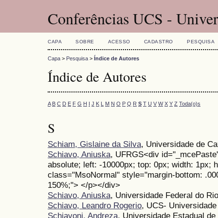
Conferências UCS - Univer
CAPA
SOBRE
ACESSO
CADASTRO
PESQUISA
Capa
>
Pesquisa
>
Índice de Autores
Índice de Autores
A
B
C
D
E
F
G
H
I
J
K
L
M
N
O
P
Q
R
S
T
U
V
W
X
Y
Z
Toda(o)s
S
Schiam, Gislaine da Silva
, Universidade de Ca
Schiavo, Aniuska
, UFRGS<div id="_mcePaste" 
absolute; left: -10000px; top: 0px; width: 1px; 
class="MsoNormal" style="margin-bottom: .0001pt
150%;"> </p></div>
Schiavo, Aniuska
, Universidade Federal do R
Schiavo, Leandro Rogerio
, UCS- Universidade
Schiavoni, Andreza
, Universidade Estadual de