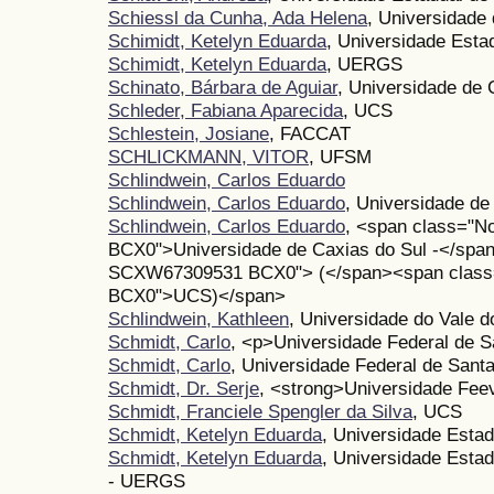
Schiessl da Cunha, Ada Helena
, Universidade
Schimidt, Ketelyn Eduarda
, Universidade Esta
Schimidt, Ketelyn Eduarda
, UERGS
Schinato, Bárbara de Aguiar
, Universidade de 
Schleder, Fabiana Aparecida
, UCS
Schlestein, Josiane
, FACCAT
SCHLICKMANN, VITOR
, UFSM
Schlindwein, Carlos Eduardo
Schlindwein, Carlos Eduardo
, Universidade de 
Schlindwein, Carlos Eduardo
, <span class="
BCX0">Universidade de Caxias do Sul -</spa
SCXW67309531 BCX0"> (</span><span clas
BCX0">UCS)</span>
Schlindwein, Kathleen
, Universidade do Vale do
Schmidt, Carlo
, <p>Universidade Federal de 
Schmidt, Carlo
, Universidade Federal de Sant
Schmidt, Dr. Serje
, <strong>Universidade Fee
Schmidt, Franciele Spengler da Silva
, UCS
Schmidt, Ketelyn Eduarda
, Universidade Esta
Schmidt, Ketelyn Eduarda
, Universidade Esta
- UERGS