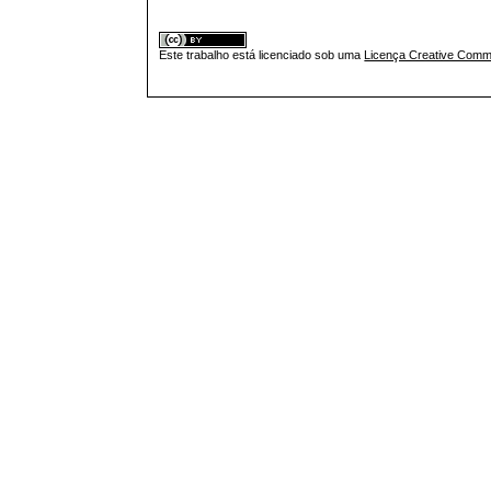
Este trabalho está licenciado sob uma
Licença Creative Commo