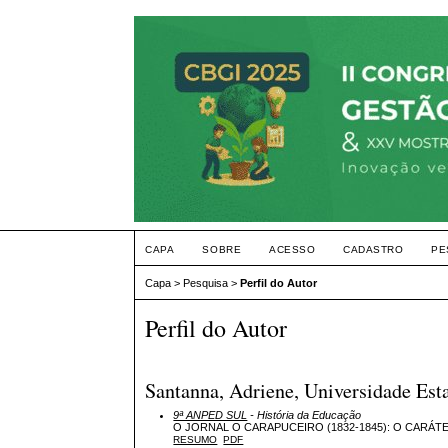
CAPA
SOBRE
ACESSO
CADASTRO
PE
Capa
>
Pesquisa
>
Perfil do Autor
Perfil do Autor
Santanna, Adriene, Universidade Est
9ª ANPED SUL
- História da Educação
O JORNAL O CARAPUCEIRO (1832-1845): O CARÁ
RESUMO
PDF