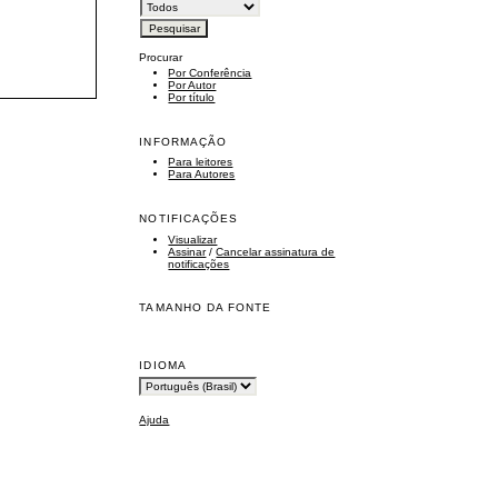
Procurar
Por Conferência
Por Autor
Por título
INFORMAÇÃO
Para leitores
Para Autores
NOTIFICAÇÕES
Visualizar
Assinar
/
Cancelar assinatura de
notificações
TAMANHO DA FONTE
IDIOMA
Ajuda