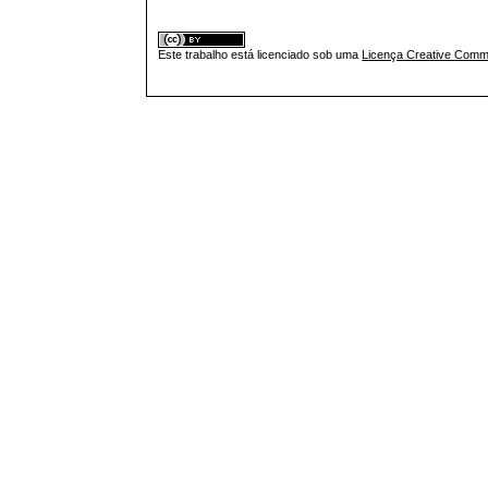
Este trabalho está licenciado sob uma
Licença Creative Commo