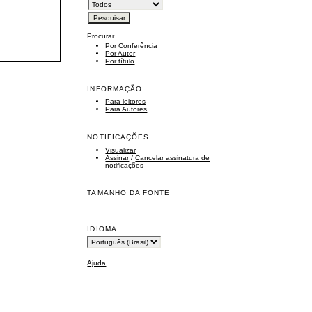
Procurar
Por Conferência
Por Autor
Por título
INFORMAÇÃO
Para leitores
Para Autores
NOTIFICAÇÕES
Visualizar
Assinar
/
Cancelar assinatura de
notificações
TAMANHO DA FONTE
IDIOMA
Ajuda