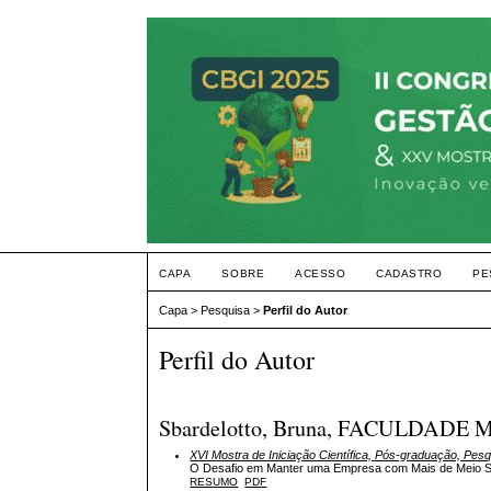
CAPA
SOBRE
ACESSO
CADASTRO
PE
Capa
>
Pesquisa
>
Perfil do Autor
Perfil do Autor
Sbardelotto, Bruna, FACULDADE 
XVI Mostra de Iniciação Científica, Pós-graduação, Pes
O Desafio em Manter uma Empresa com Mais de Meio Sé
RESUMO
PDF