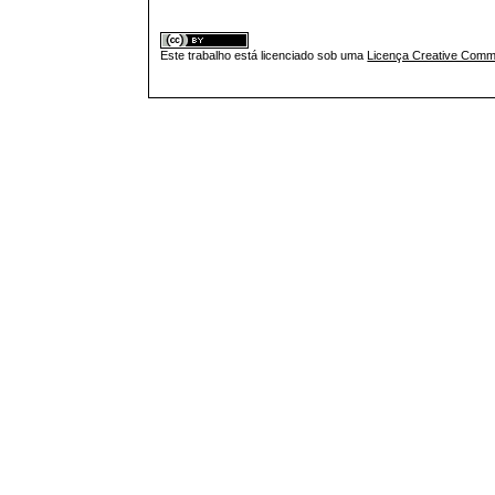
Este trabalho está licenciado sob uma
Licença Creative Commo