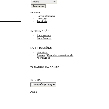
Procurar
Por Conferência
Por Autor
Por título
INFORMAÇÃO
Para leitores
Para Autores
NOTIFICAÇÕES
Visualizar
Assinar
/
Cancelar assinatura de
notificações
TAMANHO DA FONTE
IDIOMA
Ajuda