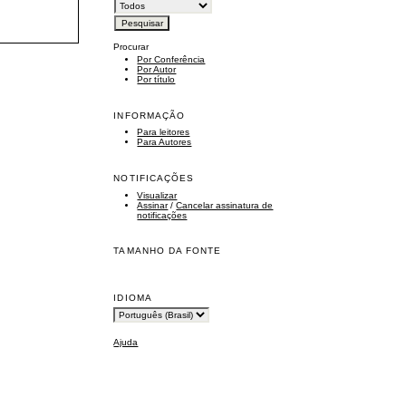
Procurar
Por Conferência
Por Autor
Por título
INFORMAÇÃO
Para leitores
Para Autores
NOTIFICAÇÕES
Visualizar
Assinar
/
Cancelar assinatura de
notificações
TAMANHO DA FONTE
IDIOMA
Ajuda