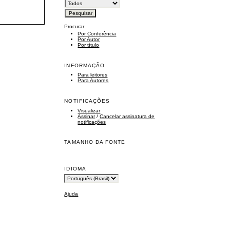
Procurar
Por Conferência
Por Autor
Por título
INFORMAÇÃO
Para leitores
Para Autores
NOTIFICAÇÕES
Visualizar
Assinar
/
Cancelar assinatura de
notificações
TAMANHO DA FONTE
IDIOMA
Ajuda