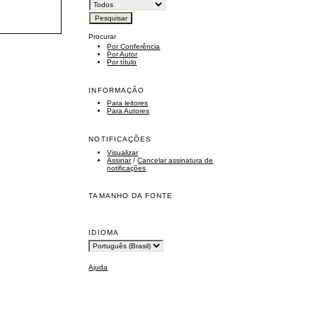
Procurar
Por Conferência
Por Autor
Por título
INFORMAÇÃO
Para leitores
Para Autores
NOTIFICAÇÕES
Visualizar
Assinar
/
Cancelar assinatura de
notificações
TAMANHO DA FONTE
IDIOMA
Ajuda