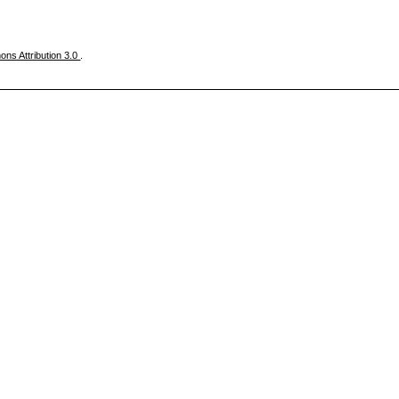
ns Attribution 3.0
.