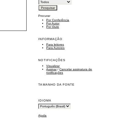
Procurar
Por Conferência
Por Autor
Por título
INFORMAÇÃO
Para leitores
Para Autores
NOTIFICAÇÕES
Visualizar
Assinar
/
Cancelar assinatura de
notificações
TAMANHO DA FONTE
IDIOMA
Ajuda