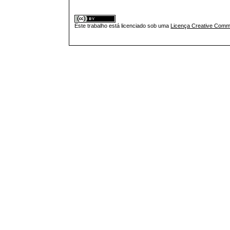
Este trabalho está licenciado sob uma
Licença Creative Commo