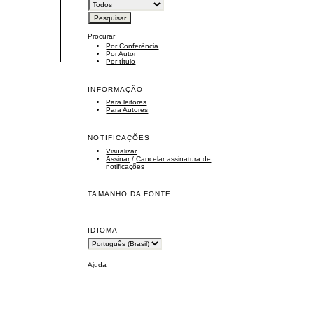
Procurar
Por Conferência
Por Autor
Por título
INFORMAÇÃO
Para leitores
Para Autores
NOTIFICAÇÕES
Visualizar
Assinar
/
Cancelar assinatura de
notificações
TAMANHO DA FONTE
IDIOMA
Ajuda