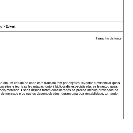
ão
>
Eckert
Tamanho da fonte:
 em um estudo de caso este trabalho tem por objetivo levantar e evidenciar quais
itos e técnicas levantadas junto à bibliografia especializada, se levantou quais
pelo mercado. Esses últimos foram considerados os preços médios praticados na
s de mercado e os custos desembolsados, geram uma boa rentabilidade, tornando