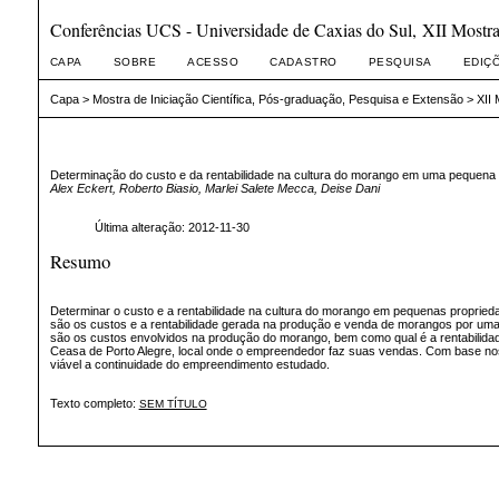
Conferências UCS - Universidade de Caxias do Sul, XII Mostra 
CAPA
SOBRE
ACESSO
CADASTRO
PESQUISA
EDIÇ
Capa
>
Mostra de Iniciação Científica, Pós-graduação, Pesquisa e Extensão
>
XII 
Determinação do custo e da rentabilidade na cultura do morango em uma pequena p
Alex Eckert, Roberto Biasio, Marlei Salete Mecca, Deise Dani
Última alteração: 2012-11-30
Resumo
Determinar o custo e a rentabilidade na cultura do morango em pequenas propried
são os custos e a rentabilidade gerada na produção e venda de morangos por uma p
são os custos envolvidos na produção do morango, bem como qual é a rentabilid
Ceasa de Porto Alegre, local onde o empreendedor faz suas vendas. Com base nos
viável a continuidade do empreendimento estudado.
Texto completo:
SEM TÍTULO