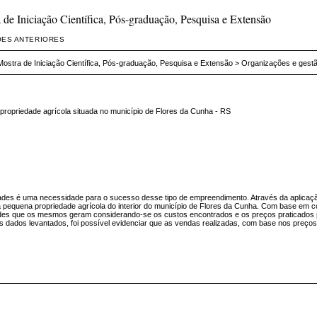
de Iniciação Científica, Pós-graduação, Pesquisa e Extensão
ÕES ANTERIORES
Mostra de Iniciação Científica, Pós-graduação, Pesquisa e Extensão
>
Organizações e gest
ropriedade agrícola situada no município de Flores da Cunha - RS
ades é uma necessidade para o sucesso desse tipo de empreendimento. Através da aplicação
equena propriedade agrícola do interior do município de Flores da Cunha. Com base em conce
ades que os mesmos geram considerando-se os custos encontrados e os preços praticados 
 dados levantados, foi possível evidenciar que as vendas realizadas, com base nos preço