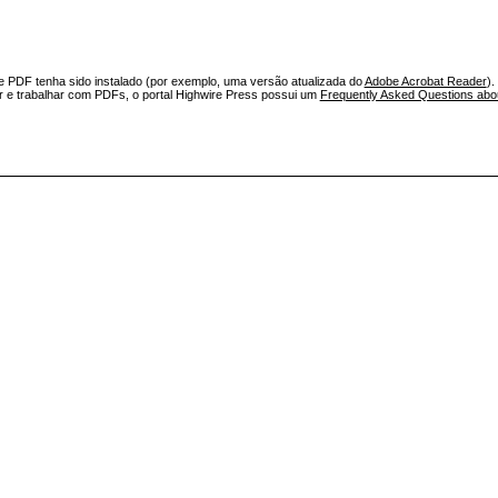
e PDF tenha sido instalado (por exemplo, uma versão atualizada do
Adobe Acrobat Reader
).
ar e trabalhar com PDFs, o portal Highwire Press possui um
Frequently Asked Questions ab