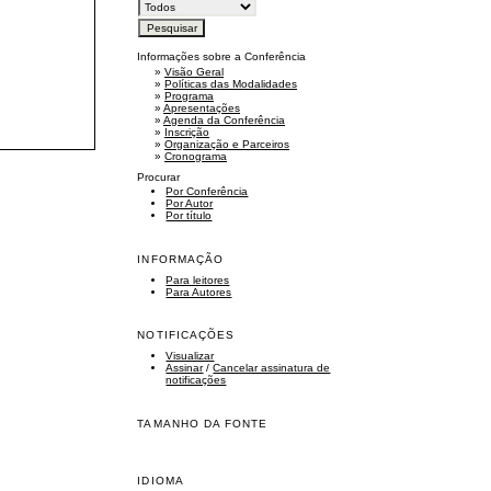
Informações sobre a Conferência
»
Visão Geral
»
Políticas das Modalidades
»
Programa
»
Apresentações
»
Agenda da Conferência
»
Inscrição
»
Organização e Parceiros
»
Cronograma
Procurar
Por Conferência
Por Autor
Por título
INFORMAÇÃO
Para leitores
Para Autores
NOTIFICAÇÕES
Visualizar
Assinar
/
Cancelar assinatura de
notificações
TAMANHO DA FONTE
IDIOMA