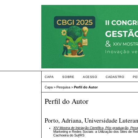
CAPA
SOBRE
ACESSO
CADASTRO
PE
Capa
>
Pesquisa
>
Perfil do Autor
Perfil do Autor
Porto, Adriana, Universidade Luteran
XIV Mostra de Iniciação Científica, Pós-graduação, Pes
Marketing e Redes Sociais: a Utilização dos Sites de 
Cachoeira do Sul/RS