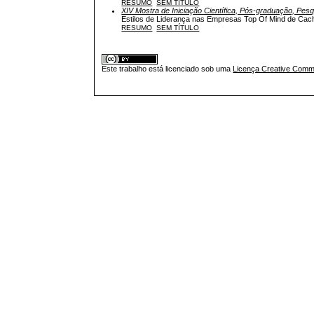
RESUMO
SEM TÍTULO
XIV Mostra de Iniciação Científica, Pós-graduação, Pes
Estilos de Liderança nas Empresas Top Of Mind de Cach
RESUMO
SEM TÍTULO
Este trabalho está licenciado sob uma
Licença Creative Commo