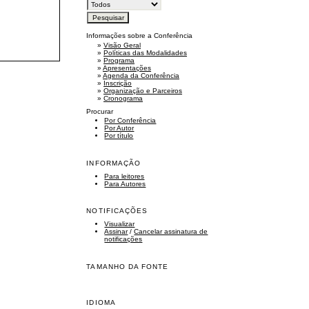
Informações sobre a Conferência
»
Visão Geral
»
Políticas das Modalidades
»
Programa
»
Apresentações
»
Agenda da Conferência
»
Inscrição
»
Organização e Parceiros
»
Cronograma
Procurar
Por Conferência
Por Autor
Por título
INFORMAÇÃO
Para leitores
Para Autores
NOTIFICAÇÕES
Visualizar
Assinar
/
Cancelar assinatura de
notificações
TAMANHO DA FONTE
IDIOMA