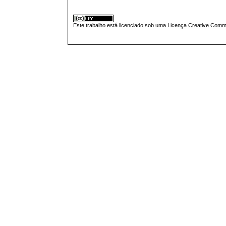
Este trabalho está licenciado sob uma
Licença Creative Commo