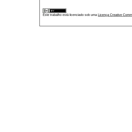
Este trabalho está licenciado sob uma
Licença Creative Commo