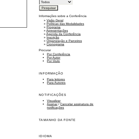
Informações sobre a Conferência
»
Visão Geral
»
Políticas das Modalidades
»
Programa
»
Apresentações
»
Agenda da Conferência
»
Inscrição
»
Organização e Parceiros
»
Cronograma
Procurar
Por Conferência
Por Autor
Por título
INFORMAÇÃO
Para leitores
Para Autores
NOTIFICAÇÕES
Visualizar
Assinar
/
Cancelar assinatura de
notificações
TAMANHO DA FONTE
IDIOMA