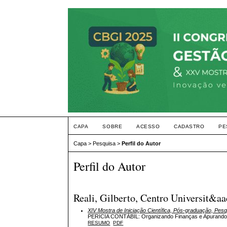
CAPA
SOBRE
ACESSO
CADASTRO
PE
Capa
>
Pesquisa
>
Perfil do Autor
Perfil do Autor
Reali, Gilberto, Centro Universit&
XIV Mostra de Iniciação Científica, Pós-graduação, Pes
PERICIA CONTÁBIL: Organizando Finanças e Apurand
RESUMO
PDF