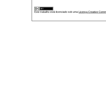
Este trabalho está licenciado sob uma
Licença Creative Commo