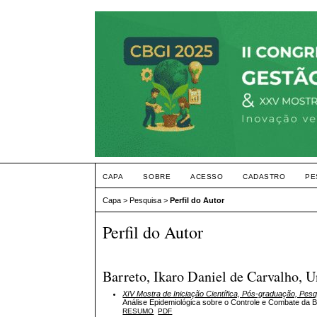
CAPA
SOBRE
ACESSO
CADASTRO
PE
Capa
>
Pesquisa
>
Perfil do Autor
Perfil do Autor
Barreto, Ikaro Daniel de Carvalho, U
XIV Mostra de Iniciação Científica, Pós-graduação, Pes
Análise Epidemiológica sobre o Controle e Combate da 
RESUMO
PDF