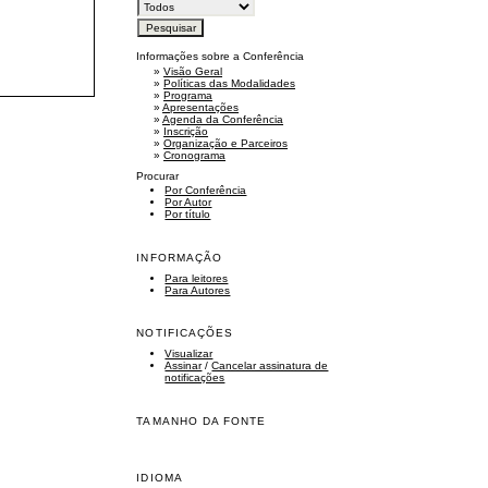
Informações sobre a Conferência
»
Visão Geral
»
Políticas das Modalidades
»
Programa
»
Apresentações
»
Agenda da Conferência
»
Inscrição
»
Organização e Parceiros
»
Cronograma
Procurar
Por Conferência
Por Autor
Por título
INFORMAÇÃO
Para leitores
Para Autores
NOTIFICAÇÕES
Visualizar
Assinar
/
Cancelar assinatura de
notificações
TAMANHO DA FONTE
IDIOMA