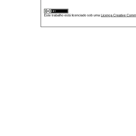
Este trabalho está licenciado sob uma
Licença Creative Commo