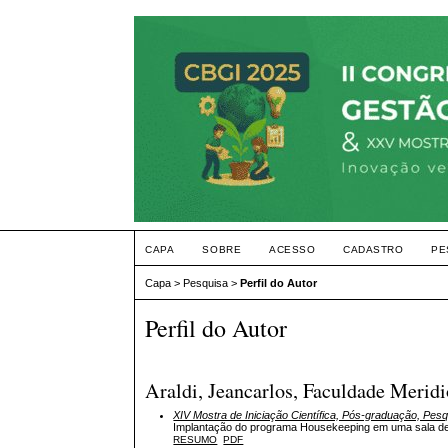
CAPA
SOBRE
ACESSO
CADASTRO
PE
Capa
>
Pesquisa
>
Perfil do Autor
Perfil do Autor
Araldi, Jeancarlos, Faculdade Meridi
XIV Mostra de Iniciação Científica, Pós-graduação, Pes
Implantação do programa Housekeeping em uma sala de a
RESUMO
PDF