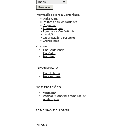
Informações sobre a Conferência
»
Visão Geral
»
Políticas das Modalidades
»
Programa
»
Apresentações
»
Agenda da Conferência
»
Inscrição
»
Organização e Parceiros
»
Cronograma
Procurar
Por Conferência
Por Autor
Por título
INFORMAÇÃO
Para leitores
Para Autores
NOTIFICAÇÕES
Visualizar
Assinar
/
Cancelar assinatura de
notificações
TAMANHO DA FONTE
IDIOMA