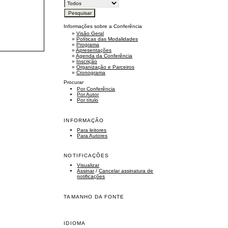
Informações sobre a Conferência
»
Visão Geral
»
Políticas das Modalidades
»
Programa
»
Apresentações
»
Agenda da Conferência
»
Inscrição
»
Organização e Parceiros
»
Cronograma
Procurar
Por Conferência
Por Autor
Por título
INFORMAÇÃO
Para leitores
Para Autores
NOTIFICAÇÕES
Visualizar
Assinar
/
Cancelar assinatura de
notificações
TAMANHO DA FONTE
IDIOMA