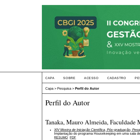
CAPA
SOBRE
ACESSO
CADASTRO
PE
Capa
>
Pesquisa
>
Perfil do Autor
Perfil do Autor
Tanaka, Mauro Almeida, Faculdade M
XIV Mostra de Iniciação Científica, Pós-graduação, Pes
Implantação do programa Housekeeping em uma sala de a
RESUMO
PDF