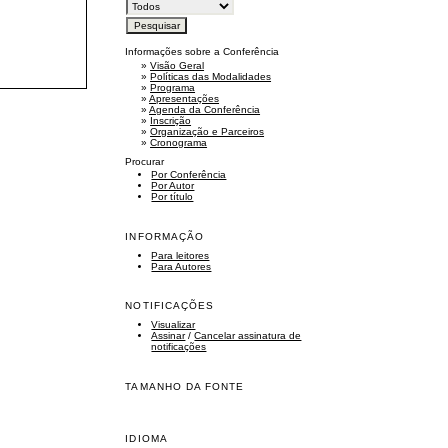
Informações sobre a Conferência
»
Visão Geral
»
Políticas das Modalidades
»
Programa
»
Apresentações
»
Agenda da Conferência
»
Inscrição
»
Organização e Parceiros
»
Cronograma
Procurar
Por Conferência
Por Autor
Por título
INFORMAÇÃO
Para leitores
Para Autores
NOTIFICAÇÕES
Visualizar
Assinar
/
Cancelar assinatura de
notificações
TAMANHO DA FONTE
IDIOMA