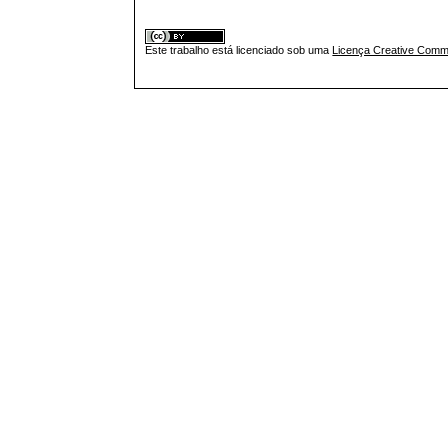
Este trabalho está licenciado sob uma
Licença Creative Commo