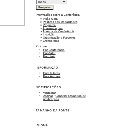
Informações sobre a Conferência
»
Visão Geral
»
Políticas das Modalidades
»
Programa
»
Apresentações
»
Agenda da Conferência
»
Inscrição
»
Organização e Parceiros
»
Cronograma
Procurar
Por Conferência
Por Autor
Por título
INFORMAÇÃO
Para leitores
Para Autores
NOTIFICAÇÕES
Visualizar
Assinar
/
Cancelar assinatura de
notificações
TAMANHO DA FONTE
IDIOMA