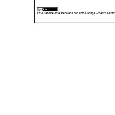
Este trabalho está licenciado sob uma
Licença Creative Commo