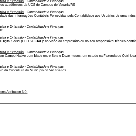
quisa e Extensão
- Contabilidade e Finanças
 dos acadêmicos da UCS do Campus de Vacaria/RS
quisa e Extensão
- Contabilidade e Finanças
lidade das Informações Contábeis Fornecidas pela Contabilidade aos Usuários de uma Indúst
quisa e Extensão
- Contabilidade e Finanças
de
quisa e Extensão
- Contabilidade e Finanças
l Digital Social (EFD SOCIAL): na visão do empresário ou do seu responsável técnico contáb
quisa e Extensão
- Contabilidade e Finanças
o em Campo Nativo com Idade entre Sete e Doze meses: um estudo na Fazenda do Quiri loca
quisa e Extensão
- Contabilidade e Finanças
to da fruticultura do Município de Vacaria-RS
ns Attribution 3.0
.