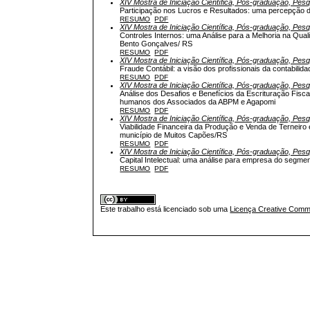
XIV Mostra de Iniciação Científica, Pós-graduação, Pes
Participação nos Lucros e Resultados: uma percepção
RESUMO
PDF
XIV Mostra de Iniciação Científica, Pós-graduação, Pes
Controles Internos: uma Análise para a Melhoria na Qua
Bento Gonçalves/ RS
RESUMO
PDF
XIV Mostra de Iniciação Científica, Pós-graduação, Pes
Fraude Contábil: a visão dos profissionais da contabilida
RESUMO
PDF
XIV Mostra de Iniciação Científica, Pós-graduação, Pes
Análise dos Desafios e Benefícios da Escrituração Fisca
humanos dos Associados da ABPM e Agapomi
RESUMO
PDF
XIV Mostra de Iniciação Científica, Pós-graduação, Pes
Viabilidade Financeira da Produção e Venda de Terneir
município de Muitos Capões/RS
RESUMO
PDF
XIV Mostra de Iniciação Científica, Pós-graduação, Pes
Capital Intelectual: uma análise para empresa do segmen
RESUMO
PDF
Este trabalho está licenciado sob uma
Licença Creative Commo