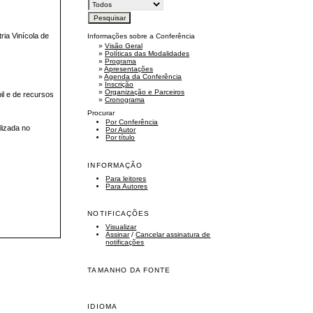
ria Vinícola de
Informações sobre a Conferência
»
Visão Geral
»
Políticas das Modalidades
»
Programa
»
Apresentações
»
Agenda da Conferência
»
Inscrição
»
Organização e Parceiros
il e de recursos
»
Cronograma
Procurar
Por Conferência
lizada no
Por Autor
Por título
INFORMAÇÃO
Para leitores
Para Autores
NOTIFICAÇÕES
Visualizar
Assinar
/
Cancelar assinatura de
notificações
TAMANHO DA FONTE
IDIOMA