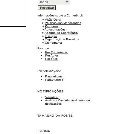
Informações sobre a Conferência
»
Visão Geral
»
Políticas das Modalidades
»
Programa
»
Apresentações
»
Agenda da Conferência
»
Inscrição
»
Organização e Parceiros
»
Cronograma
Procurar
Por Conferência
Por Autor
Por título
INFORMAÇÃO
Para leitores
Para Autores
NOTIFICAÇÕES
Visualizar
Assinar
/
Cancelar assinatura de
notificações
TAMANHO DA FONTE
IDIOMA