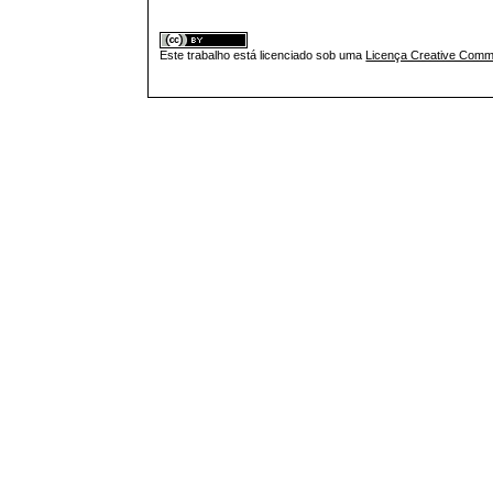
Este trabalho está licenciado sob uma
Licença Creative Commo