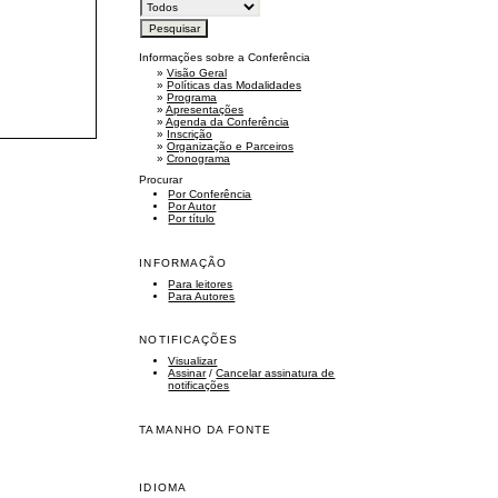
Informações sobre a Conferência
»
Visão Geral
»
Políticas das Modalidades
»
Programa
»
Apresentações
»
Agenda da Conferência
»
Inscrição
»
Organização e Parceiros
»
Cronograma
Procurar
Por Conferência
Por Autor
Por título
INFORMAÇÃO
Para leitores
Para Autores
NOTIFICAÇÕES
Visualizar
Assinar
/
Cancelar assinatura de
notificações
TAMANHO DA FONTE
IDIOMA