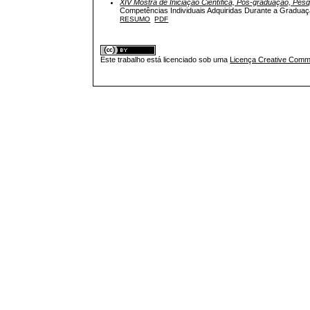
XIV Mostra de Iniciação Científica, Pós-graduação, Pes
Competências Individuais Adquiridas Durante a Graduaç
RESUMO
PDF
Este trabalho está licenciado sob uma
Licença Creative Commo