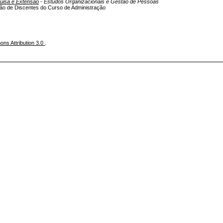
quisa e Extensão
- Estudos Organizacionais e Gestão de Pessoas
ão de Discentes do Curso de Administração
ns Attribution 3.0
.