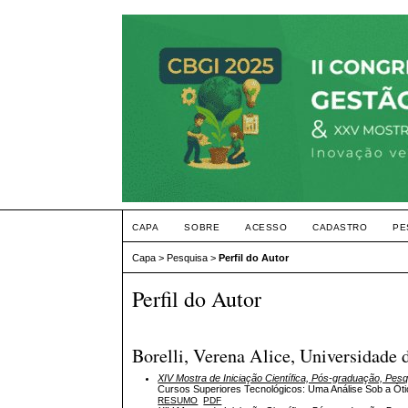
CAPA
SOBRE
ACESSO
CADASTRO
PE
Capa
>
Pesquisa
>
Perfil do Autor
Perfil do Autor
Borelli, Verena Alice, Universidade 
XIV Mostra de Iniciação Científica, Pós-graduação, Pes
Cursos Superiores Tecnológicos: Uma Análise Sob a Ót
RESUMO
PDF