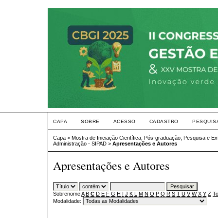
CAPA
SOBRE
ACESSO
CADASTRO
PESQUIS
Capa
>
Mostra de Iniciação Científica, Pós-graduação, Pesquisa e E
Administração - SIPAD
>
Apresentações e Autores
Apresentações e Autores
Sobrenome
A
B
C
D
E
F
G
H
I
J
K
L
M
N
O
P
Q
R
S
T
U
V
W
X
Y
Z
To
Modalidade: