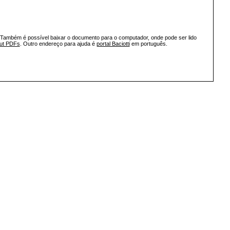
 Também é possível baixar o documento para o computador, onde pode ser lido
out PDFs
. Outro endereço para ajuda é
portal Baciotti
em português.