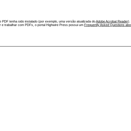
e PDF tenha sido instalado (por exemplo, uma versão atualizada do
Adobe Acrobat Reader
).
ar e trabalhar com PDFs, o portal Highwire Press possui um
Frequently Asked Questions ab