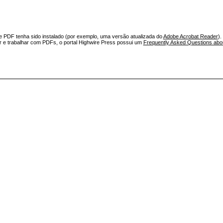
e PDF tenha sido instalado (por exemplo, uma versão atualizada do
Adobe Acrobat Reader
).
ar e trabalhar com PDFs, o portal Highwire Press possui um
Frequently Asked Questions ab