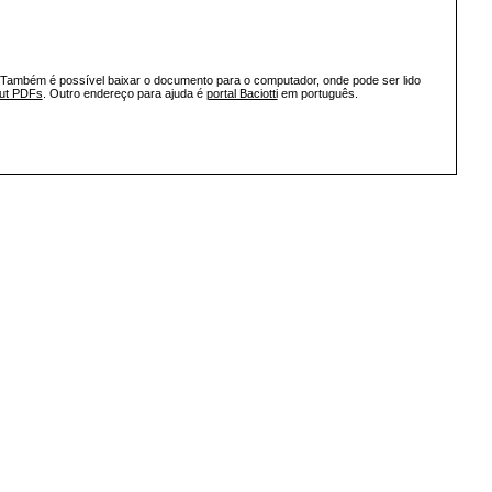
 Também é possível baixar o documento para o computador, onde pode ser lido
out PDFs
. Outro endereço para ajuda é
portal Baciotti
em português.