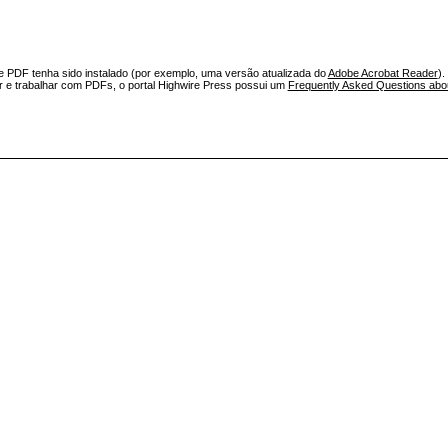
e PDF tenha sido instalado (por exemplo, uma versão atualizada do
Adobe Acrobat Reader
).
ar e trabalhar com PDFs, o portal Highwire Press possui um
Frequently Asked Questions ab