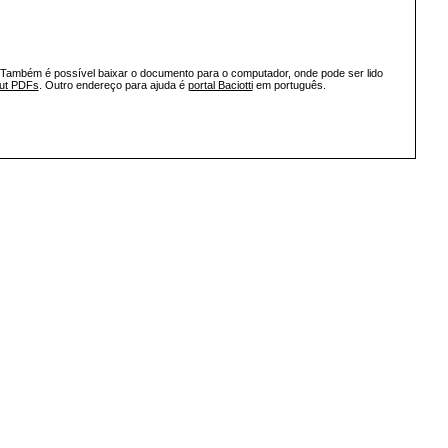
 Também é possível baixar o documento para o computador, onde pode ser lido
out PDFs
. Outro endereço para ajuda é
portal Baciotti
em português.