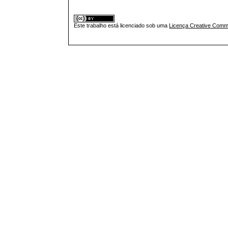
Este trabalho está licenciado sob uma
Licença Creative Commo