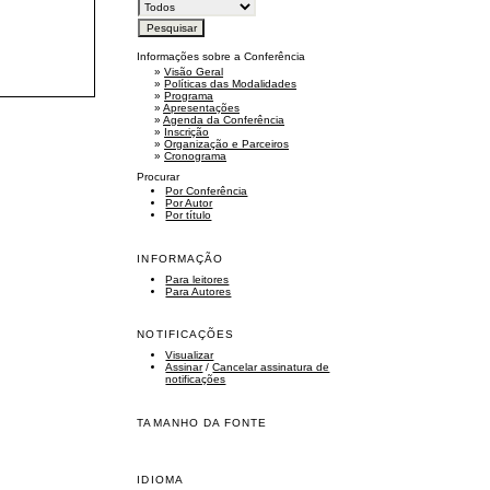
Informações sobre a Conferência
»
Visão Geral
»
Políticas das Modalidades
»
Programa
»
Apresentações
»
Agenda da Conferência
»
Inscrição
»
Organização e Parceiros
»
Cronograma
Procurar
Por Conferência
Por Autor
Por título
INFORMAÇÃO
Para leitores
Para Autores
NOTIFICAÇÕES
Visualizar
Assinar
/
Cancelar assinatura de
notificações
TAMANHO DA FONTE
IDIOMA