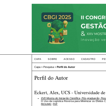
CAPA
SOBRE
ACESSO
CADASTRO
PE
Capa
>
Pesquisa
>
Perfil do Autor
Perfil do Autor
Eckert, Alex, UCS - Universidade de 
XVII Mostra de Iniciação Científica, Pós-graduação, Pe
O Uso da Logística Reversa para Minimizar os Efeitos C
RESUMO
PDF