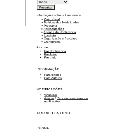
Informações sobre a Conferência
»
Visão Geral
»
Políticas das Modalidades
»
Programa
»
Apresentações
»
Agenda da Conferência
»
Inscrição
»
Organização e Parceiros
»
Cronograma
Procurar
Por Conferência
Por Autor
Por título
INFORMAÇÃO
Para leitores
Para Autores
NOTIFICAÇÕES
Visualizar
Assinar
/
Cancelar assinatura de
notificações
TAMANHO DA FONTE
IDIOMA