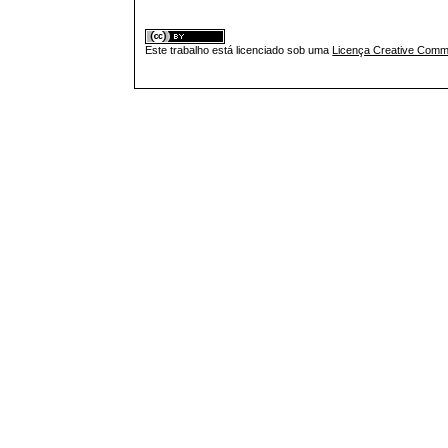
Este trabalho está licenciado sob uma
Licença Creative Commo