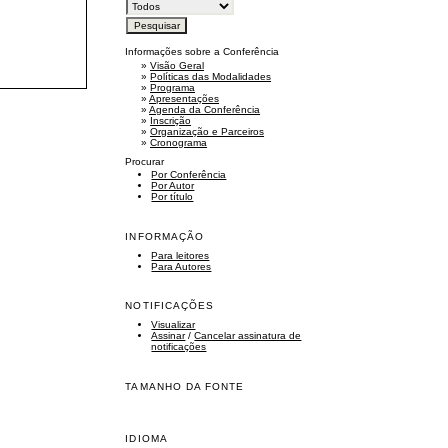
Informações sobre a Conferência
»
Visão Geral
»
Políticas das Modalidades
»
Programa
»
Apresentações
»
Agenda da Conferência
»
Inscrição
»
Organização e Parceiros
»
Cronograma
Procurar
Por Conferência
Por Autor
Por título
INFORMAÇÃO
Para leitores
Para Autores
NOTIFICAÇÕES
Visualizar
Assinar
/
Cancelar assinatura de
notificações
TAMANHO DA FONTE
IDIOMA