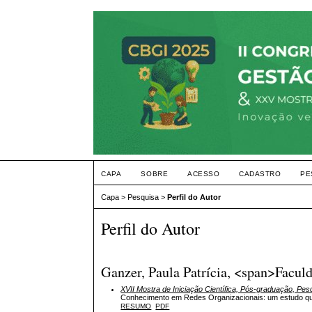
CAPA
SOBRE
ACESSO
CADASTRO
PE
Capa
>
Pesquisa
>
Perfil do Autor
Perfil do Autor
Ganzer, Paula Patrícia, <span>Facul
XVII Mostra de Iniciação Científica, Pós-graduação, Pe
Conhecimento em Redes Organizacionais: um estudo qua
RESUMO
PDF