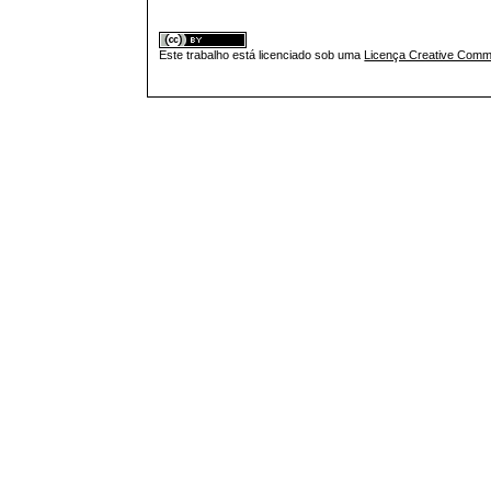
Este trabalho está licenciado sob uma
Licença Creative Commo