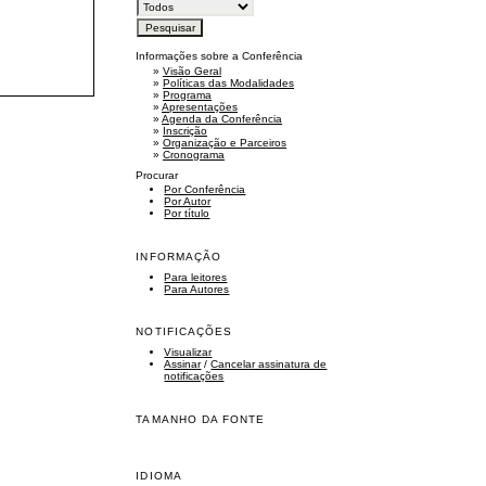
Informações sobre a Conferência
»
Visão Geral
»
Políticas das Modalidades
»
Programa
»
Apresentações
»
Agenda da Conferência
»
Inscrição
»
Organização e Parceiros
»
Cronograma
Procurar
Por Conferência
Por Autor
Por título
INFORMAÇÃO
Para leitores
Para Autores
NOTIFICAÇÕES
Visualizar
Assinar
/
Cancelar assinatura de
notificações
TAMANHO DA FONTE
IDIOMA