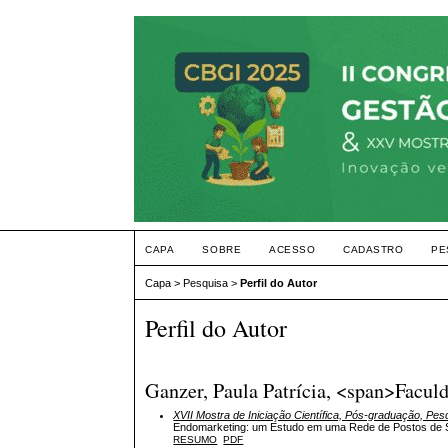
CAPA
SOBRE
ACESSO
CADASTRO
PE
Capa
>
Pesquisa
>
Perfil do Autor
Perfil do Autor
Ganzer, Paula Patrícia, <span>Facu
XVII Mostra de Iniciação Científica, Pós-graduação, Pe
Endomarketing: um Estudo em uma Rede de Postos de 
RESUMO
PDF