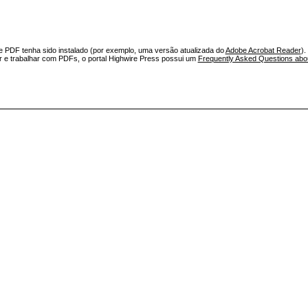
e PDF tenha sido instalado (por exemplo, uma versão atualizada do
Adobe Acrobat Reader
).
ar e trabalhar com PDFs, o portal Highwire Press possui um
Frequently Asked Questions ab