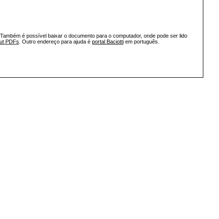
 Também é possível baixar o documento para o computador, onde pode ser lido
out PDFs
. Outro endereço para ajuda é
portal Baciotti
em português.