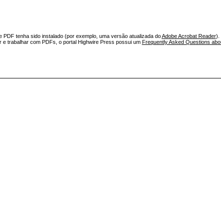
e PDF tenha sido instalado (por exemplo, uma versão atualizada do
Adobe Acrobat Reader
).
ar e trabalhar com PDFs, o portal Highwire Press possui um
Frequently Asked Questions ab