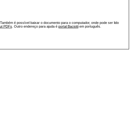
 Também é possível baixar o documento para o computador, onde pode ser lido
out PDFs
. Outro endereço para ajuda é
portal Baciotti
em português.