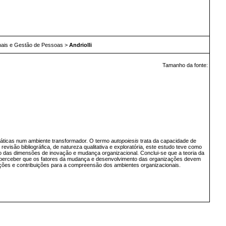
nais e Gestão de Pessoas
>
Andriolli
Tamanho da fonte:
ráticas num ambiente transformador. O termo
autopoiesis
trata da capacidade de
 revisão bibliográfica, de natureza qualitativa e exploratória, este estudo teve como
to das dimensões de inovação e mudança organizacional. Conclui-se que a teoria da
perceber que os fatores da mudança e desenvolvimento das organizações devem
ações e contribuições para a compreensão dos ambientes organizacionais.