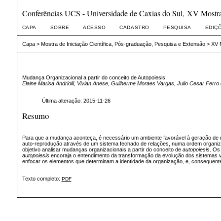
Conferências UCS - Universidade de Caxias do Sul, XV Mostra 
CAPA
SOBRE
ACESSO
CADASTRO
PESQUISA
EDIÇ
Capa
>
Mostra de Iniciação Científica, Pós-graduação, Pesquisa e Extensão
>
XV M
Mudança Organizacional a partir do conceito de Autopoiesis
Elaine Marisa Andriolli, Vivian Anese, Guilherme Moraes Vargas, Julio Cesar Fer
Última alteração: 2015-11-26
Resumo
Para que a mudança aconteça, é necessário um ambiente favorável à geração de 
auto-reprodução através de um sistema fechado de relações, numa ordem organiza
objetivo analisar mudanças organizacionais a partir do conceito de
autopoiesis
. Os
autopoiesis
encoraja o entendimento da transformação da evolução dos sistemas 
enfocar os elementos que determinam a identidade da organização, e, consequente
Texto completo:
PDF