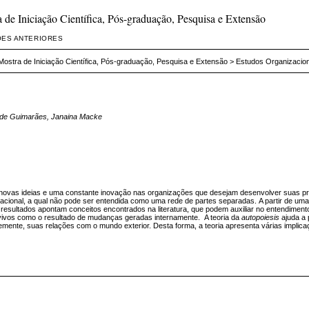
de Iniciação Científica, Pós-graduação, Pesquisa e Extensão
ÕES ANTERIORES
ostra de Iniciação Científica, Pós-graduação, Pesquisa e Extensão
>
Estudos Organizacio
ro de Guimarães, Janaina Macke
novas ideias e uma constante inovação nas organizações que desejam desenvolver suas p
cional, a qual não pode ser entendida como uma rede de partes separadas.
A partir de uma
 resultados apontam conceitos encontrados na literatura, que podem auxiliar no entendimen
vivos como o resultado de mudanças geradas internamente. A teoria da
autopoiesis
ajuda a 
mente, suas relações com o mundo exterior. Desta forma, a teoria apresenta várias implic