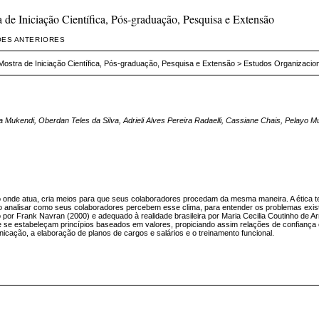
de Iniciação Científica, Pós-graduação, Pesquisa e Extensão
ÕES ANTERIORES
ostra de Iniciação Científica, Pós-graduação, Pesquisa e Extensão
>
Estudos Organizacio
 Mukendi, Oberdan Teles da Silva, Adrieli Alves Pereira Radaelli, Cassiane Chais, Pelayo M
o onde atua, cria meios para que seus colaboradores procedam da mesma maneira. A ética te
vo analisar como seus colaboradores percebem esse clima, para entender os problemas existe
o por Frank Navran (2000) e adequado à realidade brasileira por Maria Cecilia Coutinho de A
 se estabeleçam princípios baseados em valores, propiciando assim relações de confiança e
icação, a elaboração de planos de cargos e salários e o treinamento funcional.