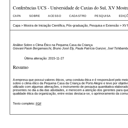
Conferências UCS - Universidade de Caxias do Sul, XV Mostra 
CAPA
SOBRE
ACESSO
CADASTRO
PESQUISA
EDIÇ
Capa
>
Mostra de Iniciação Científica, Pós-graduação, Pesquisa e Extensão
>
XV M
Análise Sobre o Clima Ético na Pequena Casa da Criança
Giovani Pasin Bergamaschi, Bruno José Ely, Paula Patrícia Ganzer, Joel Tshibamba
Última alteração: 2015-11-27
Resumo
A empresa que possui valores éticos, uma conduta ética e é responsável pelo mei
sobre o clima ético da Pequena Casa da Criança de Porto Alegre e teve por objeti
utilizado com algumas alterações, o instrumento de pesquisa quantitativa elaborad
presentes no dia a dia das atividades, e merecem a atenção dos gerentes para que
qualidade ética da organização, entre estas destaca-se, o aprimoramento da comun
Texto completo:
PDF