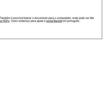
 Também é possível baixar o documento para o computador, onde pode ser lido
out PDFs
. Outro endereço para ajuda é
portal Baciotti
em português.