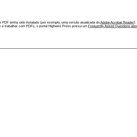
e PDF tenha sido instalado (por exemplo, uma versão atualizada do
Adobe Acrobat Reader
).
ar e trabalhar com PDFs, o portal Highwire Press possui um
Frequently Asked Questions ab