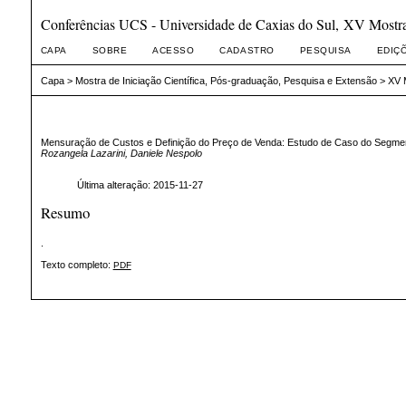
Conferências UCS - Universidade de Caxias do Sul, XV Mostra 
CAPA
SOBRE
ACESSO
CADASTRO
PESQUISA
EDIÇ
Capa
>
Mostra de Iniciação Científica, Pós-graduação, Pesquisa e Extensão
>
XV M
Mensuração de Custos e Definição do Preço de Venda: Estudo de Caso do Segme
Rozangela Lazarini, Daniele Nespolo
Última alteração: 2015-11-27
Resumo
.
Texto completo:
PDF