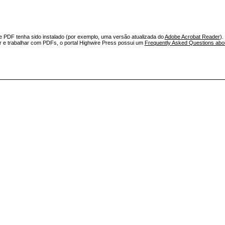
e PDF tenha sido instalado (por exemplo, uma versão atualizada do
Adobe Acrobat Reader
).
ar e trabalhar com PDFs, o portal Highwire Press possui um
Frequently Asked Questions ab