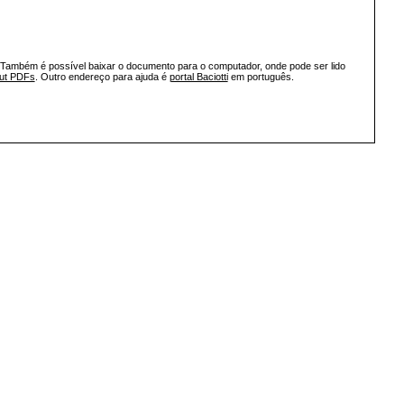
 Também é possível baixar o documento para o computador, onde pode ser lido
out PDFs
. Outro endereço para ajuda é
portal Baciotti
em português.