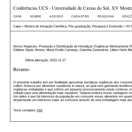
Conferências UCS - Universidade de Caxias do Sul, XV Mostra 
CAPA
SOBRE
ACESSO
CADASTRO
PESQUISA
EDIÇ
Capa
>
Mostra de Iniciação Científica, Pós-graduação, Pesquisa e Extensão
>
XV M
Novos Negócios: Produção e Distribuição de Hortaliças Orgânicas Minimamente 
Edilaine Vigolo Simioni, Maria Emília Camargo, Gabriela Zanandrea, Uiliam Hahn B
Última alteração: 2015-11-27
Resumo
O presente trabalho tem por finalidade aproximar hortaliças orgânicas dos consu
cultivo. A busca por alimentos saudáveis in natura, ao qual vem ganhando tendên
orgânicas embaladas e que sofrem um pequeno processamento neste contexto, manife
voltado para uma alimentação mais saudável. Todavia embora essas vantagens tra
Um deles é que há interesse da população em consumir esses alimentos em quanti
despertando um interesse maior ao consumo através de uma embalagem mais atraen
Texto completo:
PDF