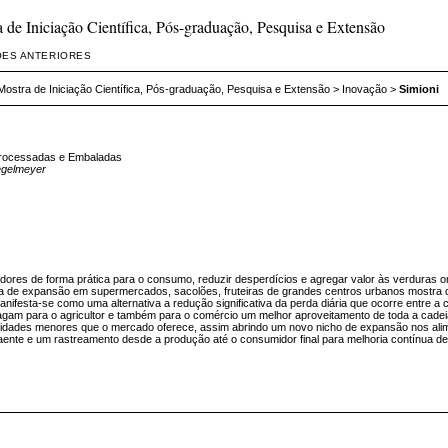
de Iniciação Científica, Pós-graduação, Pesquisa e Extensão
ÕES ANTERIORES
ostra de Iniciação Científica, Pós-graduação, Pesquisa e Extensão
>
Inovação
>
Simioni
Processadas e Embaladas
iegelmeyer
midores de forma prática para o consumo, reduzir desperdícios e agregar valor às verduras
cia de expansão em supermercados, sacolões, fruteiras de grandes centros urbanos mostra 
sta-se como uma alternativa a redução significativa da perda diária que ocorre entre a col
gam para o agricultor e também para o comércio um melhor aproveitamento de toda a cadei
dades menores que o mercado oferece, assim abrindo um novo nicho de expansão nos alimen
te e um rastreamento desde a produção até o consumidor final para melhoria contínua de