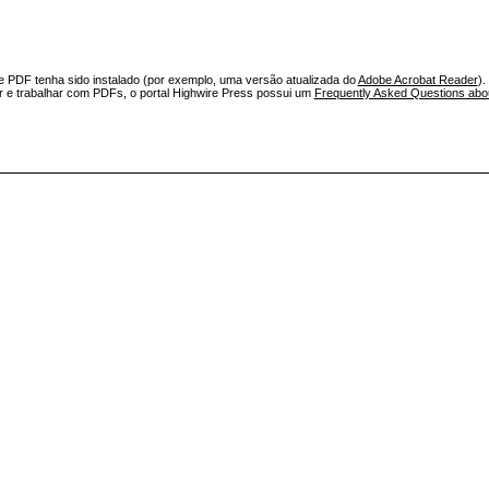
e PDF tenha sido instalado (por exemplo, uma versão atualizada do
Adobe Acrobat Reader
).
ar e trabalhar com PDFs, o portal Highwire Press possui um
Frequently Asked Questions ab