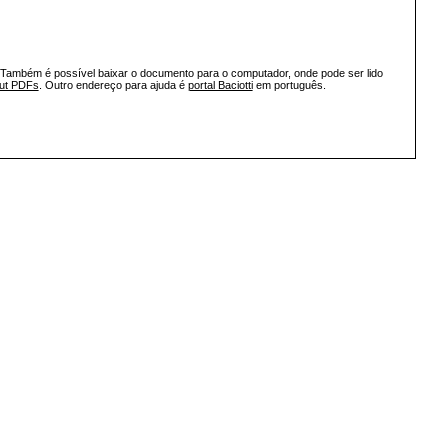
 Também é possível baixar o documento para o computador, onde pode ser lido
out PDFs
. Outro endereço para ajuda é
portal Baciotti
em português.