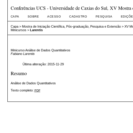
Conferências UCS - Universidade de Caxias do Sul, XV Mostra de
CAPA
SOBRE
ACESSO
CADASTRO
PESQUISA
EDIÇÕE
Capa
>
Mostra de Iniciação Científica, Pós-graduação, Pesquisa e Extensão
>
XV Mo
Minicursos
>
Larentis
Minicurso Análise de Dados Quantitativos
Fabiano Larentis
Última alteração: 2015-11-29
Resumo
Análise de Dados Quantitativos
Texto completo:
PDF