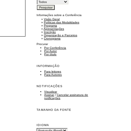
Informações sobre a Conferência
»
Visão Geral
»
Políticas das Modalidades
»
Programa
»
Apresentações
»
Inscrição
»
Organização e Parceiros
»
Cronograma
Procurar
Por Conferência
Por Autor
Por título
INFORMAÇÃO
Para leitores
Para Autores
NOTIFICAÇÕES
Visualizar
Assinar
/
Cancelar assinatura de
notificações
TAMANHO DA FONTE
IDIOMA