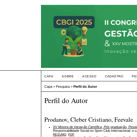
CAPA
SOBRE
ACESSO
CADASTRO
PE
Capa
>
Pesquisa
>
Perfil do Autor
Perfil do Autor
Prodanov, Cleber Cristiano, Feevale
XV Mostra de Iniciação Científica, Pós-graduação, Pesq
Responsabilidade Social no Sport Club Internacional: o c
RESUMO
PDF