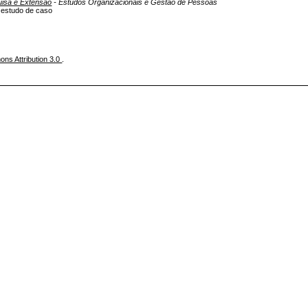
uisa e Extensão
- Estudos Organizacionais e Gestão de Pessoas
m estudo de caso
ns Attribution 3.0
.