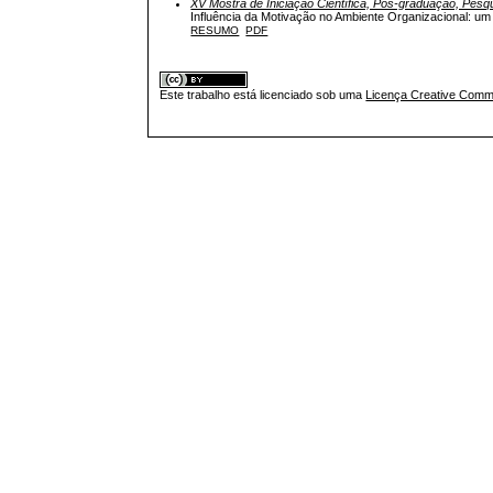
XV Mostra de Iniciação Científica, Pós-graduação, Pesq
Influência da Motivação no Ambiente Organizacional: u
RESUMO
PDF
Este trabalho está licenciado sob uma
Licença Creative Commo