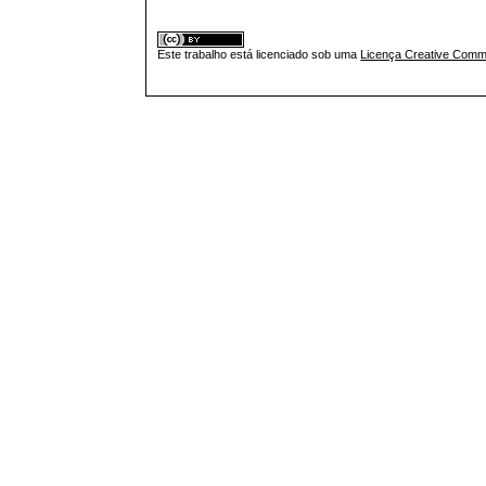
Este trabalho está licenciado sob uma
Licença Creative Commo