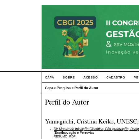
CAPA
SOBRE
ACESSO
CADASTRO
PE
Capa
>
Pesquisa
>
Perfil do Autor
Perfil do Autor
Yamaguchi, Cristina Keiko, UNESC, 
XV Mostra de Iniciação Científica, Pós-graduação, Pesq
(Eco)Inovação e Ferrovias
RESUMO
PDF