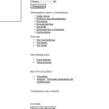
Informações sobre a Conferência
»
Visão Geral
»
Políticas das Modalidades
»
Programa
»
Apresentações
»
Inscrição
»
Organização e Parceiros
»
Cronograma
Procurar
Por Conferência
Por Autor
Por título
INFORMAÇÃO
Para leitores
Para Autores
NOTIFICAÇÕES
Visualizar
Assinar
/
Cancelar assinatura de
notificações
TAMANHO DA FONTE
IDIOMA