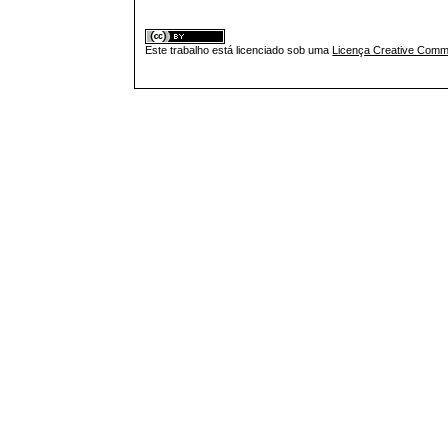
Este trabalho está licenciado sob uma
Licença Creative Commo