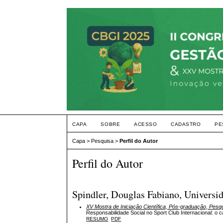
CAPA
SOBRE
ACESSO
CADASTRO
PE
Capa
>
Pesquisa
>
Perfil do Autor
Perfil do Autor
Spindler, Douglas Fabiano, Universi
XV Mostra de Iniciação Científica, Pós-graduação, Pesq
Responsabilidade Social no Sport Club Internacional: o c
RESUMO
PDF