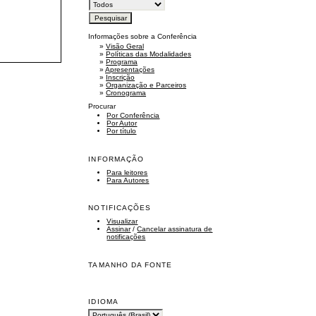
Informações sobre a Conferência
»
Visão Geral
»
Políticas das Modalidades
»
Programa
»
Apresentações
»
Inscrição
»
Organização e Parceiros
»
Cronograma
Procurar
Por Conferência
Por Autor
Por título
INFORMAÇÃO
Para leitores
Para Autores
NOTIFICAÇÕES
Visualizar
Assinar
/
Cancelar assinatura de
notificações
TAMANHO DA FONTE
IDIOMA