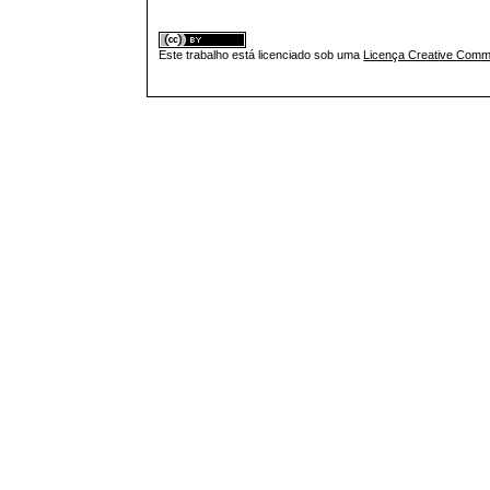
Este trabalho está licenciado sob uma
Licença Creative Commo