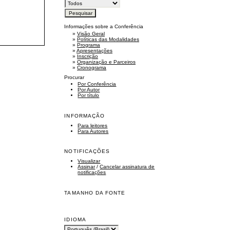
Informações sobre a Conferência
»
Visão Geral
»
Políticas das Modalidades
»
Programa
»
Apresentações
»
Inscrição
»
Organização e Parceiros
»
Cronograma
Procurar
Por Conferência
Por Autor
Por título
INFORMAÇÃO
Para leitores
Para Autores
NOTIFICAÇÕES
Visualizar
Assinar
/
Cancelar assinatura de
notificações
TAMANHO DA FONTE
IDIOMA