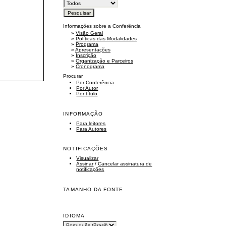
Informações sobre a Conferência
»
Visão Geral
»
Políticas das Modalidades
»
Programa
»
Apresentações
»
Inscrição
»
Organização e Parceiros
»
Cronograma
Procurar
Por Conferência
Por Autor
Por título
INFORMAÇÃO
Para leitores
Para Autores
NOTIFICAÇÕES
Visualizar
Assinar
/
Cancelar assinatura de
notificações
TAMANHO DA FONTE
IDIOMA