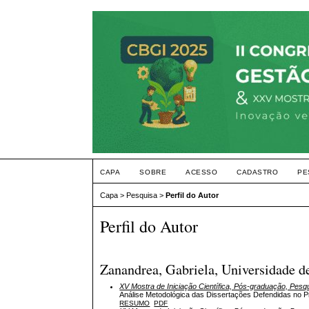
CAPA
SOBRE
ACESSO
CADASTRO
PE
Capa
>
Pesquisa
>
Perfil do Autor
Perfil do Autor
Zanandrea, Gabriela, Universidade d
XV Mostra de Iniciação Científica, Pós-graduação, Pesq
Análise Metodológica das Dissertações Defendidas no
RESUMO
PDF