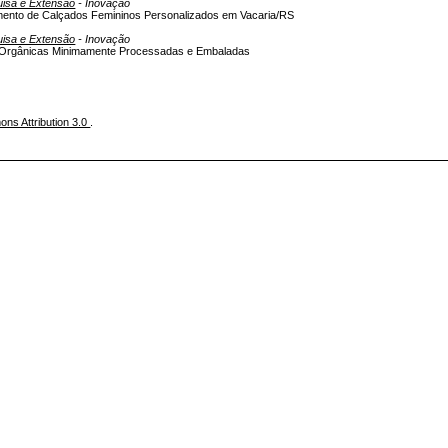
uisa e Extensão
- Inovação
imento de Calçados Femininos Personalizados em Vacaria/RS
uisa e Extensão
- Inovação
as Orgânicas Minimamente Processadas e Embaladas
ns Attribution 3.0
.