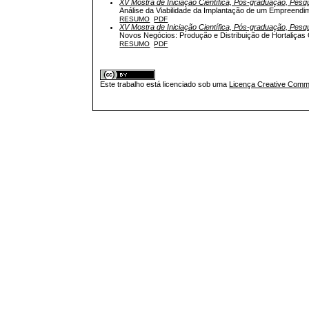
XV Mostra de Iniciação Científica, Pós-graduação, Pesq
Análise da Viabilidade da Implantação de um Empreend
RESUMO
PDF
XV Mostra de Iniciação Científica, Pós-graduação, Pesq
Novos Negócios: Produção e Distribuição de Hortaliç
RESUMO
PDF
Este trabalho está licenciado sob uma
Licença Creative Commo